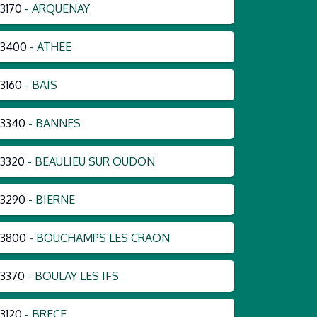
3170
- ARQUENAY
53400
- ATHEE
3160
- BAIS
3340
- BANNES
3320
- BEAULIEU SUR OUDON
3290
- BIERNE
53800
- BOUCHAMPS LES CRAON
3370
- BOULAY LES IFS
3120
- BRECE