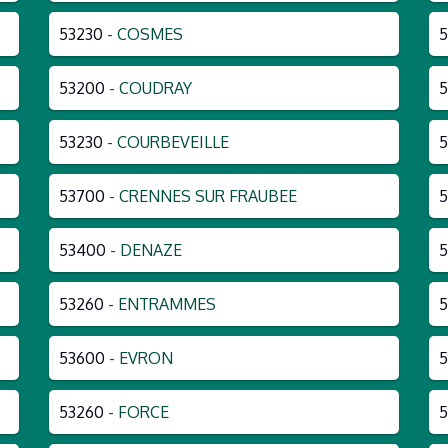
53230
- COSMES
5
53200
- COUDRAY
5
53230
- COURBEVEILLE
53700
- CRENNES SUR FRAUBEE
53400
- DENAZE
5
53260
- ENTRAMMES
5
53600
- EVRON
5
53260
- FORCE
5