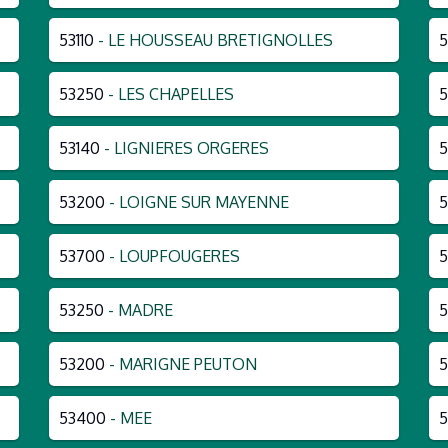
53110
- LE HOUSSEAU BRETIGNOLLES
5
53250
- LES CHAPELLES
5
53140
- LIGNIERES ORGERES
5
53200
- LOIGNE SUR MAYENNE
5
53700
- LOUPFOUGERES
5
53250
- MADRE
5
53200
- MARIGNE PEUTON
53400
- MEE
5