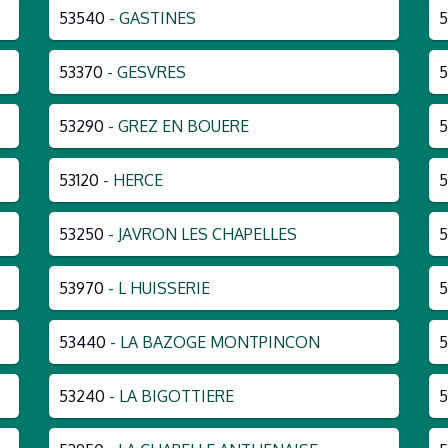
53540
- GASTINES
53370
- GESVRES
5
53290
- GREZ EN BOUERE
5
53120
- HERCE
5
53250
- JAVRON LES CHAPELLES
5
53970
- L HUISSERIE
53440
- LA BAZOGE MONTPINCON
5
53240
- LA BIGOTTIERE