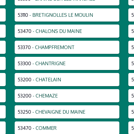
53110
- BRETIGNOLLES LE MOULIN
5
53470
- CHALONS DU MAINE
5
53370
- CHAMPFREMONT
5
53300
- CHANTRIGNE
5
53200
- CHATELAIN
5
53200
- CHEMAZE
5
53250
- CHEVAIGNE DU MAINE
5
53470
- COMMER