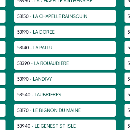
53950
- LA CHAPELLE ANTHENAISE
53150
- LA CHAPELLE RAINSOUIN
5
53190
- LA DOREE
5
53140
- LA PALLU
5
53390
- LA ROUAUDIERE
53190
- LANDIVY
5
53540
- LAUBRIERES
5
53170
- LE BIGNON DU MAINE
5
53940
- LE GENEST ST ISLE
5