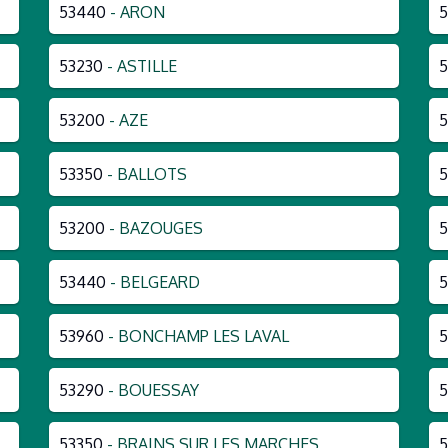
53440
- ARON
5
53230
- ASTILLE
53200
- AZE
5
53350
- BALLOTS
5
53200
- BAZOUGES
5
53440
- BELGEARD
5
53960
- BONCHAMP LES LAVAL
53290
- BOUESSAY
5
53350
- BRAINS SUR LES MARCHES
5