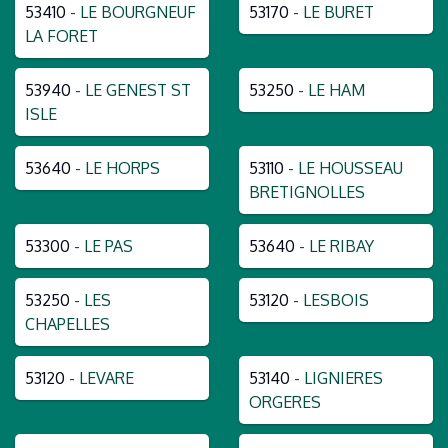
53410
- LE BOURGNEUF
53170
- LE BURET
LA FORET
53940
- LE GENEST ST
53250
- LE HAM
ISLE
53640
- LE HORPS
53110
- LE HOUSSEAU
BRETIGNOLLES
53300
- LE PAS
53640
- LE RIBAY
53250
- LES
53120
- LESBOIS
CHAPELLES
53120
- LEVARE
53140
- LIGNIERES
ORGERES