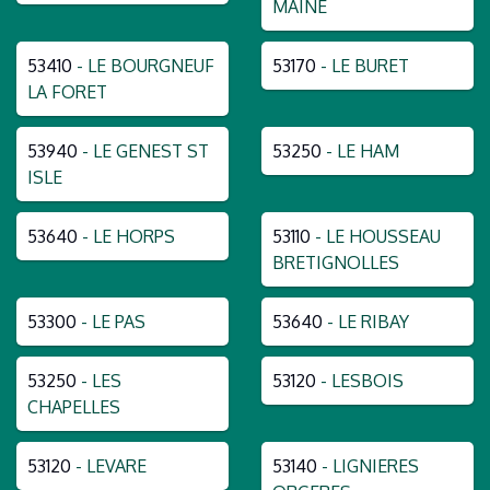
MAINE
53410
- LE BOURGNEUF
53170
- LE BURET
LA FORET
53940
- LE GENEST ST
53250
- LE HAM
ISLE
53640
- LE HORPS
53110
- LE HOUSSEAU
BRETIGNOLLES
53300
- LE PAS
53640
- LE RIBAY
53250
- LES
53120
- LESBOIS
CHAPELLES
53120
- LEVARE
53140
- LIGNIERES