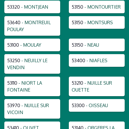
53320
- MONTJEAN
53150
- MONTOURTIER
53640
- MONTREUIL
53150
- MONTSURS
POULAY
53100
- MOULAY
53150
- NEAU
53250
- NEUILLY LE
53400
- NIAFLES
VENDIN
53110
- NIORT LA
53210
- NUILLE SUR
FONTAINE
OUETTE
53970
- NUILLE SUR
53300
- OISSEAU
VICOIN
53410
- OLIVET
53140
- ORGERES LA