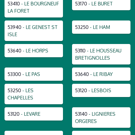
53410
- LE BOURGNEUF
53170
- LE BURET
LA FORET
53940
- LE GENEST ST
53250
- LE HAM
ISLE
53640
- LE HORPS
53110
- LE HOUSSEAU
BRETIGNOLLES
53300
- LE PAS
53640
- LE RIBAY
53250
- LES
53120
- LESBOIS
CHAPELLES
53120
- LEVARE
53140
- LIGNIERES
ORGERES