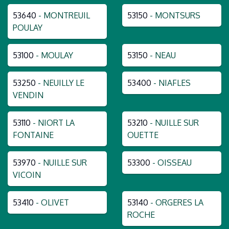
53640
- MONTREUIL
53150
- MONTSURS
POULAY
53100
- MOULAY
53150
- NEAU
53250
- NEUILLY LE
53400
- NIAFLES
VENDIN
53110
- NIORT LA
53210
- NUILLE SUR
FONTAINE
OUETTE
53970
- NUILLE SUR
53300
- OISSEAU
VICOIN
53410
- OLIVET
53140
- ORGERES LA
ROCHE