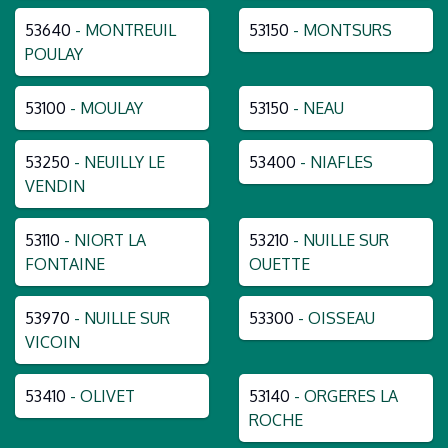
53640
- MONTREUIL
53150
- MONTSURS
POULAY
53100
- MOULAY
53150
- NEAU
53250
- NEUILLY LE
53400
- NIAFLES
VENDIN
53110
- NIORT LA
53210
- NUILLE SUR
FONTAINE
OUETTE
53970
- NUILLE SUR
53300
- OISSEAU
VICOIN
53410
- OLIVET
53140
- ORGERES LA
ROCHE