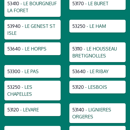
53410
- LE BOURGNEUF
53170
- LE BURET
LA FORET
53940
- LE GENEST ST
53250
- LE HAM
ISLE
53640
- LE HORPS
53110
- LE HOUSSEAU
BRETIGNOLLES
53300
- LE PAS
53640
- LE RIBAY
53250
- LES
53120
- LESBOIS
CHAPELLES
53120
- LEVARE
53140
- LIGNIERES
ORGERES