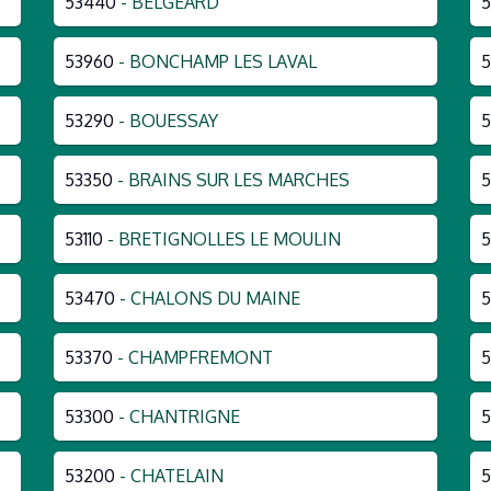
53440
- BELGEARD
5
53960
- BONCHAMP LES LAVAL
53290
- BOUESSAY
5
53350
- BRAINS SUR LES MARCHES
5
53110
- BRETIGNOLLES LE MOULIN
5
53470
- CHALONS DU MAINE
5
53370
- CHAMPFREMONT
5
53300
- CHANTRIGNE
5
53200
- CHATELAIN
5