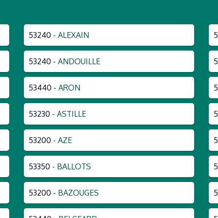
53240
- ALEXAIN
5
53240
- ANDOUILLE
5
53440
- ARON
5
53230
- ASTILLE
53200
- AZE
5
53350
- BALLOTS
5
53200
- BAZOUGES
5