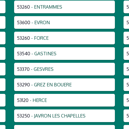
53260
- ENTRAMMES
5
53600
- EVRON
5
53260
- FORCE
5
53540
- GASTINES
53370
- GESVRES
5
53290
- GREZ EN BOUERE
5
53120
- HERCE
5
53250
- JAVRON LES CHAPELLES
5