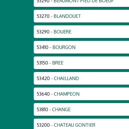
53290
- BEAUMONT PIED DE BOEUF
53270
- BLANDOUET
53290
- BOUERE
53410
- BOURGON
53150
- BREE
53420
- CHAILLAND
53640
- CHAMPEON
53810
- CHANGE
53200
- CHATEAU GONTIER