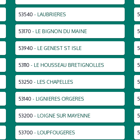
53540
- LAUBRIERES
5
53170
- LE BIGNON DU MAINE
5
53940
- LE GENEST ST ISLE
5
53110
- LE HOUSSEAU BRETIGNOLLES
5
53250
- LES CHAPELLES
5
53140
- LIGNIERES ORGERES
5
53200
- LOIGNE SUR MAYENNE
5
53700
- LOUPFOUGERES
5