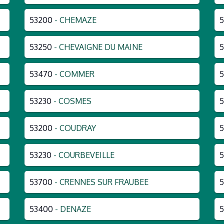
53200
- CHEMAZE
5
53250
- CHEVAIGNE DU MAINE
5
53470
- COMMER
53230
- COSMES
5
53200
- COUDRAY
5
53230
- COURBEVEILLE
53700
- CRENNES SUR FRAUBEE
53400
- DENAZE
5