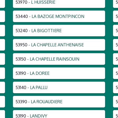
53970
- L HUISSERIE
53440
- LA BAZOGE MONTPINCON
5
53240
- LA BIGOTTIERE
53950
- LA CHAPELLE ANTHENAISE
53150
- LA CHAPELLE RAINSOUIN
5
53190
- LA DOREE
5
53140
- LA PALLU
5
53390
- LA ROUAUDIERE
53190
- LANDIVY
5