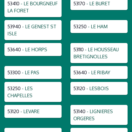
53410
- LE BOURGNEUF
53170
- LE BURET
LA FORET
53940
- LE GENEST ST
53250
- LE HAM
ISLE
53640
- LE HORPS
53110
- LE HOUSSEAU
BRETIGNOLLES
53300
- LE PAS
53640
- LE RIBAY
53250
- LES
53120
- LESBOIS
CHAPELLES
53120
- LEVARE
53140
- LIGNIERES
ORGERES