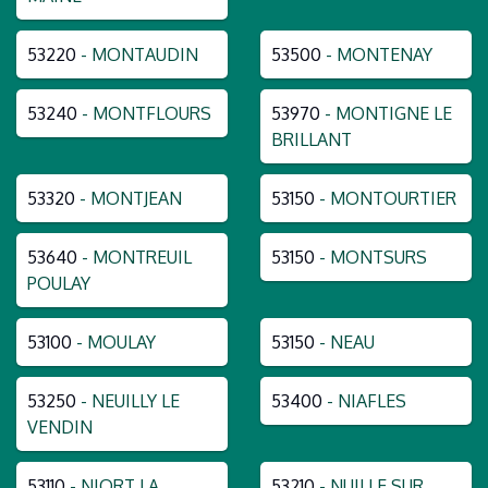
53220
- MONTAUDIN
53500
- MONTENAY
53240
- MONTFLOURS
53970
- MONTIGNE LE
BRILLANT
53320
- MONTJEAN
53150
- MONTOURTIER
53640
- MONTREUIL
53150
- MONTSURS
POULAY
53100
- MOULAY
53150
- NEAU
53250
- NEUILLY LE
53400
- NIAFLES
VENDIN
53110
- NIORT LA
53210
- NUILLE SUR