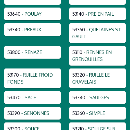
53640
- POULAY
53140
- PRE EN PAIL
53340
- PREAUX
53360
- QUELAINES ST
GAULT
53800
- RENAZE
53110
- RENNES EN
GRENOUILLES
53170
- RUILLE FROID
53320
- RUILLE LE
FONDS
GRAVELAIS
53470
- SACE
53340
- SAULGES
53390
- SENONNES
53360
- SIMPLE
53300
- SOUCE
53210
- SOULGE SUR