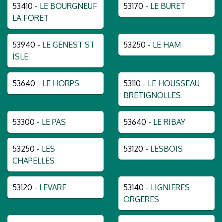
53410
- LE BOURGNEUF
53170
- LE BURET
LA FORET
53940
- LE GENEST ST
53250
- LE HAM
ISLE
53640
- LE HORPS
53110
- LE HOUSSEAU
BRETIGNOLLES
53300
- LE PAS
53640
- LE RIBAY
53250
- LES
53120
- LESBOIS
CHAPELLES
53120
- LEVARE
53140
- LIGNIERES
ORGERES