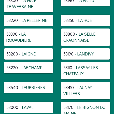
53300
- LA HAIE
53140
- LA PALLU
TRAVERSAINE
53220
- LA PELLERINE
53350
- LA ROE
53390
- LA
53800
- LA SELLE
ROUAUDIERE
CRAONNAISE
53200
- LAIGNE
53190
- LANDIVY
53220
- LARCHAMP
53110
- LASSAY LES
CHATEAUX
53540
- LAUBRIERES
53410
- LAUNAY
VILLIERS
53000
- LAVAL
53170
- LE BIGNON DU
MAINE