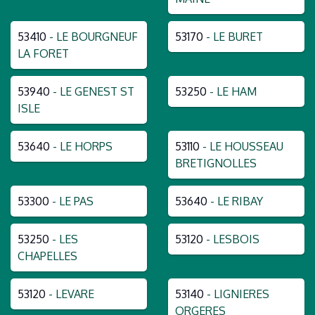
53410
- LE BOURGNEUF
53170
- LE BURET
LA FORET
53940
- LE GENEST ST
53250
- LE HAM
ISLE
53640
- LE HORPS
53110
- LE HOUSSEAU
BRETIGNOLLES
53300
- LE PAS
53640
- LE RIBAY
53250
- LES
53120
- LESBOIS
CHAPELLES
53120
- LEVARE
53140
- LIGNIERES
ORGERES