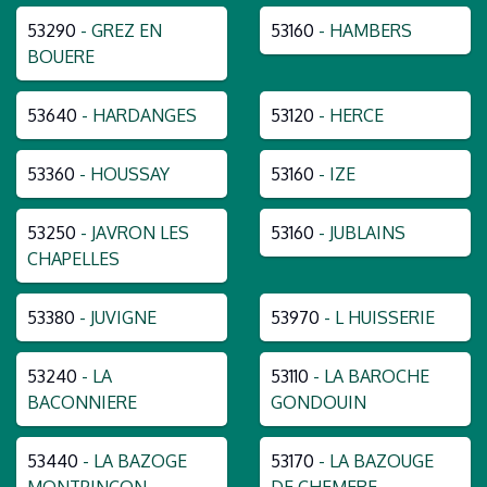
53290
- GREZ EN
53160
- HAMBERS
BOUERE
53640
- HARDANGES
53120
- HERCE
53360
- HOUSSAY
53160
- IZE
53250
- JAVRON LES
53160
- JUBLAINS
CHAPELLES
53380
- JUVIGNE
53970
- L HUISSERIE
53240
- LA
53110
- LA BAROCHE
BACONNIERE
GONDOUIN
53440
- LA BAZOGE
53170
- LA BAZOUGE
MONTPINCON
DE CHEMERE