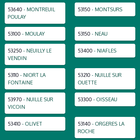
53640
- MONTREUIL
53150
- MONTSURS
POULAY
53100
- MOULAY
53150
- NEAU
53250
- NEUILLY LE
53400
- NIAFLES
VENDIN
53110
- NIORT LA
53210
- NUILLE SUR
FONTAINE
OUETTE
53970
- NUILLE SUR
53300
- OISSEAU
VICOIN
53410
- OLIVET
53140
- ORGERES LA
ROCHE