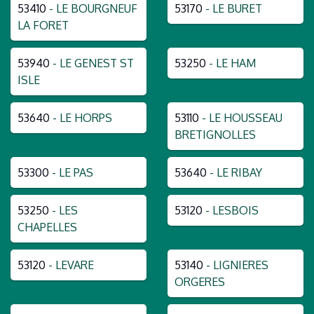
53410
- LE BOURGNEUF
53170
- LE BURET
LA FORET
53940
- LE GENEST ST
53250
- LE HAM
ISLE
53640
- LE HORPS
53110
- LE HOUSSEAU
BRETIGNOLLES
53300
- LE PAS
53640
- LE RIBAY
53250
- LES
53120
- LESBOIS
CHAPELLES
53120
- LEVARE
53140
- LIGNIERES
ORGERES