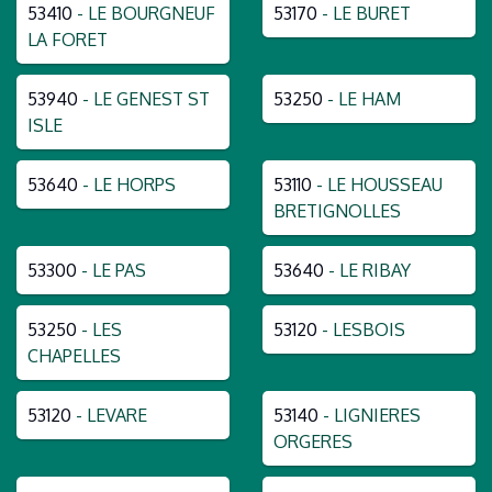
53410
- LE BOURGNEUF
53170
- LE BURET
LA FORET
53940
- LE GENEST ST
53250
- LE HAM
ISLE
53640
- LE HORPS
53110
- LE HOUSSEAU
BRETIGNOLLES
53300
- LE PAS
53640
- LE RIBAY
53250
- LES
53120
- LESBOIS
CHAPELLES
53120
- LEVARE
53140
- LIGNIERES
ORGERES