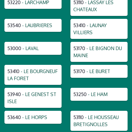
53220
- LARCHAMP
53110
- LASSAY LES
CHATEAUX
53540
- LAUBRIERES
53410
- LAUNAY
VILLIERS
53000
- LAVAL
53170
- LE BIGNON DU
MAINE
53410
- LE BOURGNEUF
53170
- LE BURET
LA FORET
53940
- LE GENEST ST
53250
- LE HAM
ISLE
53640
- LE HORPS
53110
- LE HOUSSEAU
BRETIGNOLLES