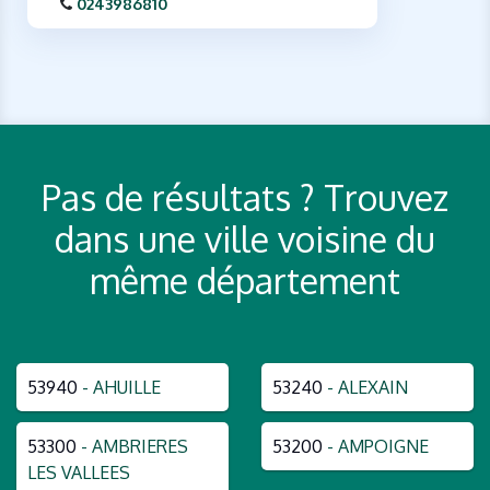
0243986810
Pas de résultats ? Trouvez
dans une ville voisine du
même département
53940
- AHUILLE
53240
- ALEXAIN
53300
- AMBRIERES
53200
- AMPOIGNE
LES VALLEES