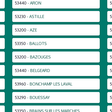
53440
- ARON
5
53230
- ASTILLE
53200
- AZE
5
53350
- BALLOTS
5
53200
- BAZOUGES
5
53440
- BELGEARD
5
53960
- BONCHAMP LES LAVAL
53290
- BOUESSAY
5
53350
- BRAINS SUR LES MARCHES
5