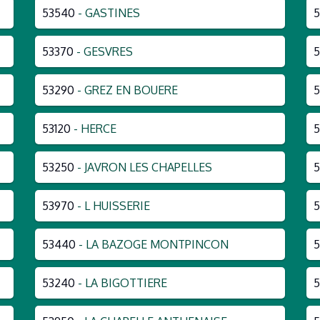
53540
- GASTINES
53370
- GESVRES
5
53290
- GREZ EN BOUERE
5
53120
- HERCE
5
53250
- JAVRON LES CHAPELLES
5
53970
- L HUISSERIE
53440
- LA BAZOGE MONTPINCON
5
53240
- LA BIGOTTIERE