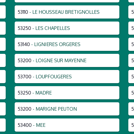
53110
- LE HOUSSEAU BRETIGNOLLES
5
53250
- LES CHAPELLES
5
53140
- LIGNIERES ORGERES
5
53200
- LOIGNE SUR MAYENNE
5
53700
- LOUPFOUGERES
5
53250
- MADRE
5
53200
- MARIGNE PEUTON
53400
- MEE
5