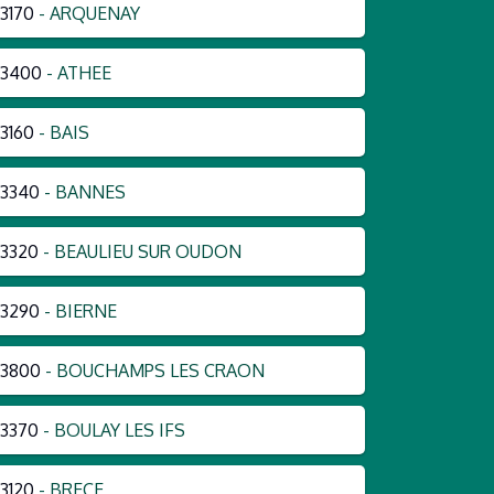
3170
- ARQUENAY
53400
- ATHEE
3160
- BAIS
3340
- BANNES
3320
- BEAULIEU SUR OUDON
3290
- BIERNE
53800
- BOUCHAMPS LES CRAON
3370
- BOULAY LES IFS
3120
- BRECE