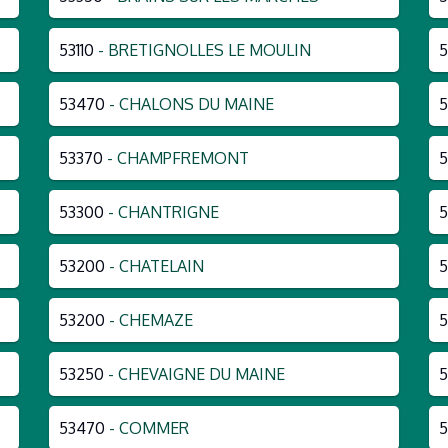
53110
- BRETIGNOLLES LE MOULIN
5
53470
- CHALONS DU MAINE
5
53370
- CHAMPFREMONT
5
53300
- CHANTRIGNE
5
53200
- CHATELAIN
5
53200
- CHEMAZE
5
53250
- CHEVAIGNE DU MAINE
5
53470
- COMMER