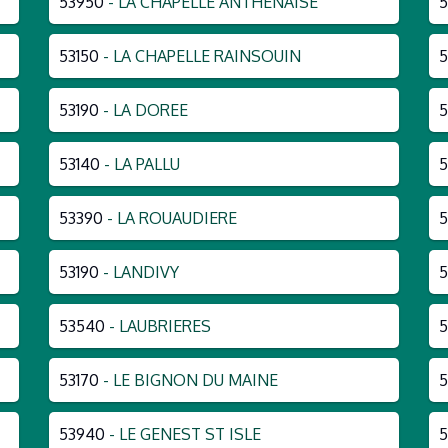
53950
- LA CHAPELLE ANTHENAISE
53150
- LA CHAPELLE RAINSOUIN
5
53190
- LA DOREE
5
53140
- LA PALLU
5
53390
- LA ROUAUDIERE
53190
- LANDIVY
5
53540
- LAUBRIERES
5
53170
- LE BIGNON DU MAINE
5
53940
- LE GENEST ST ISLE
5