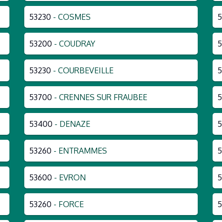
53230
- COSMES
5
53200
- COUDRAY
5
53230
- COURBEVEILLE
53700
- CRENNES SUR FRAUBEE
53400
- DENAZE
5
53260
- ENTRAMMES
5
53600
- EVRON
5
53260
- FORCE
5