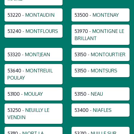
53220
- MONTAUDIN
53500
- MONTENAY
53240
- MONTFLOURS
53970
- MONTIGNE LE
BRILLANT
53320
- MONTJEAN
53150
- MONTOURTIER
53640
- MONTREUIL
53150
- MONTSURS
POULAY
53100
- MOULAY
53150
- NEAU
53250
- NEUILLY LE
53400
- NIAFLES
VENDIN
53110
- NIORT LA
53210
- NUILLE SUR