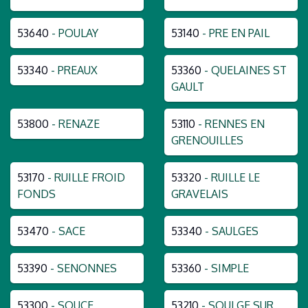
53640
- POULAY
53140
- PRE EN PAIL
53340
- PREAUX
53360
- QUELAINES ST
GAULT
53800
- RENAZE
53110
- RENNES EN
GRENOUILLES
53170
- RUILLE FROID
53320
- RUILLE LE
FONDS
GRAVELAIS
53470
- SACE
53340
- SAULGES
53390
- SENONNES
53360
- SIMPLE
53300
- SOUCE
53210
- SOULGE SUR