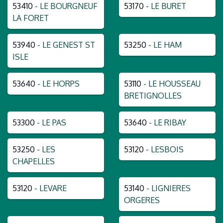
53410
- LE BOURGNEUF
53170
- LE BURET
LA FORET
53940
- LE GENEST ST
53250
- LE HAM
ISLE
53640
- LE HORPS
53110
- LE HOUSSEAU
BRETIGNOLLES
53300
- LE PAS
53640
- LE RIBAY
53250
- LES
53120
- LESBOIS
CHAPELLES
53120
- LEVARE
53140
- LIGNIERES
ORGERES