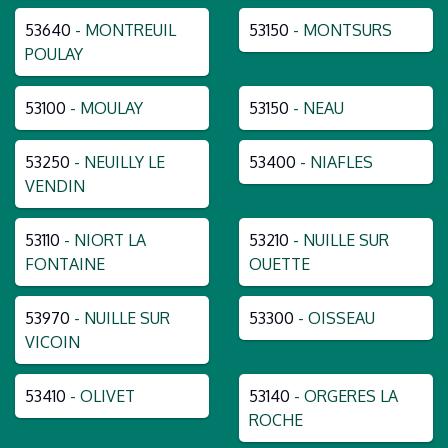
53640
- MONTREUIL
53150
- MONTSURS
POULAY
53100
- MOULAY
53150
- NEAU
53250
- NEUILLY LE
53400
- NIAFLES
VENDIN
53110
- NIORT LA
53210
- NUILLE SUR
FONTAINE
OUETTE
53970
- NUILLE SUR
53300
- OISSEAU
VICOIN
53410
- OLIVET
53140
- ORGERES LA
ROCHE