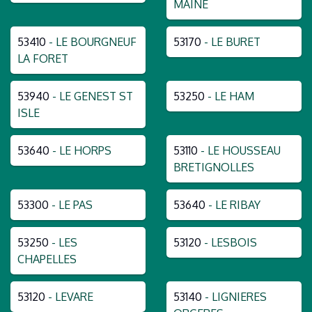
MAINE
53410
- LE BOURGNEUF
53170
- LE BURET
LA FORET
53940
- LE GENEST ST
53250
- LE HAM
ISLE
53640
- LE HORPS
53110
- LE HOUSSEAU
BRETIGNOLLES
53300
- LE PAS
53640
- LE RIBAY
53250
- LES
53120
- LESBOIS
CHAPELLES
53120
- LEVARE
53140
- LIGNIERES