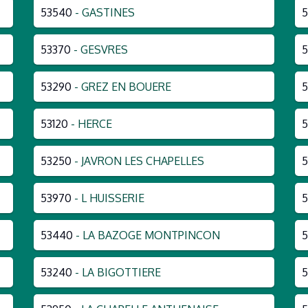
53540
- GASTINES
53370
- GESVRES
5
53290
- GREZ EN BOUERE
5
53120
- HERCE
5
53250
- JAVRON LES CHAPELLES
5
53970
- L HUISSERIE
53440
- LA BAZOGE MONTPINCON
5
53240
- LA BIGOTTIERE