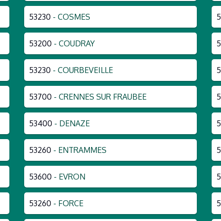
53230
- COSMES
5
53200
- COUDRAY
5
53230
- COURBEVEILLE
53700
- CRENNES SUR FRAUBEE
53400
- DENAZE
5
53260
- ENTRAMMES
5
53600
- EVRON
5
53260
- FORCE
5