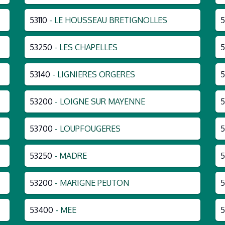
53110
- LE HOUSSEAU BRETIGNOLLES
5
53250
- LES CHAPELLES
5
53140
- LIGNIERES ORGERES
5
53200
- LOIGNE SUR MAYENNE
5
53700
- LOUPFOUGERES
5
53250
- MADRE
5
53200
- MARIGNE PEUTON
53400
- MEE
5