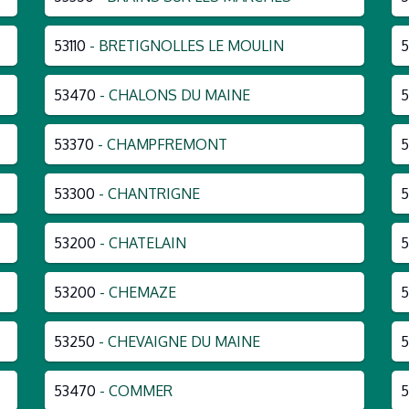
53110
- BRETIGNOLLES LE MOULIN
5
53470
- CHALONS DU MAINE
5
53370
- CHAMPFREMONT
5
53300
- CHANTRIGNE
5
53200
- CHATELAIN
5
53200
- CHEMAZE
5
53250
- CHEVAIGNE DU MAINE
5
53470
- COMMER