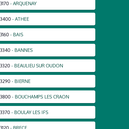
3170
- ARQUENAY
53400
- ATHEE
3160
- BAIS
3340
- BANNES
3320
- BEAULIEU SUR OUDON
3290
- BIERNE
53800
- BOUCHAMPS LES CRAON
3370
- BOULAY LES IFS
3120
- BRECE