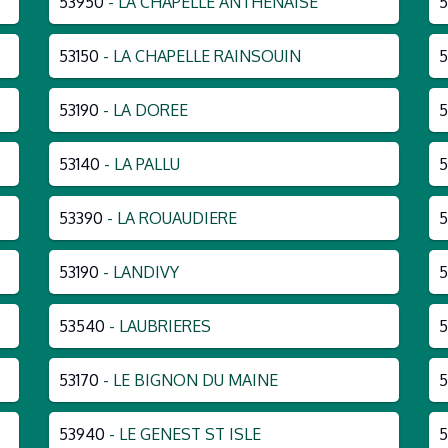
53950
- LA CHAPELLE ANTHENAISE
53150
- LA CHAPELLE RAINSOUIN
5
53190
- LA DOREE
5
53140
- LA PALLU
5
53390
- LA ROUAUDIERE
53190
- LANDIVY
5
53540
- LAUBRIERES
5
53170
- LE BIGNON DU MAINE
5
53940
- LE GENEST ST ISLE
5