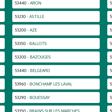
53440
- ARON
5
53230
- ASTILLE
53200
- AZE
5
53350
- BALLOTS
5
53200
- BAZOUGES
5
53440
- BELGEARD
5
53960
- BONCHAMP LES LAVAL
53290
- BOUESSAY
5
53350
- BRAINS SUR LES MARCHES
5