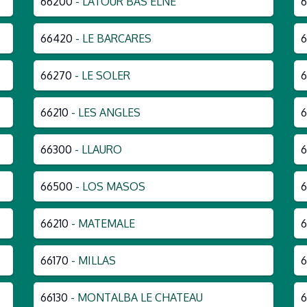
66200
- LATOUR BAS ELNE
66420
- LE BARCARES
6
66270
- LE SOLER
6
66210
- LES ANGLES
66300
- LLAURO
66500
- LOS MASOS
6
66210
- MATEMALE
66170
- MILLAS
66130
- MONTALBA LE CHATEAU