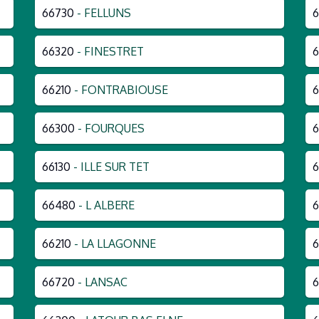
66730
- FELLUNS
66320
- FINESTRET
6
66210
- FONTRABIOUSE
6
66300
- FOURQUES
66130
- ILLE SUR TET
6
66480
- L ALBERE
6
66210
- LA LLAGONNE
6
66720
- LANSAC