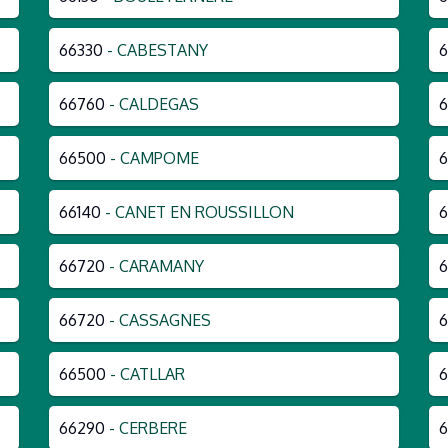
66330
- CABESTANY
66760
- CALDEGAS
66500
- CAMPOME
6
66140
- CANET EN ROUSSILLON
6
66720
- CARAMANY
6
66720
- CASSAGNES
66500
- CATLLAR
6
66290
- CERBERE