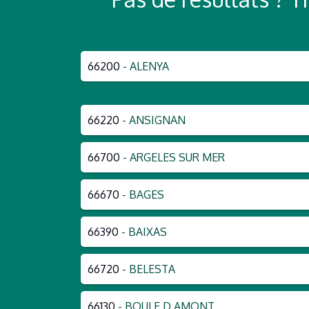
66200
- ALENYA
66220
- ANSIGNAN
66700
- ARGELES SUR MER
66670
- BAGES
66390
- BAIXAS
66720
- BELESTA
66130
- BOULE D AMONT