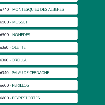
66740
- MONTESQUIEU DES ALBERES
66500
- MOSSET
66500
- NOHEDES
6360
- OLETTE
6360
- OREILLA
66340
- PALAU DE CERDAGNE
66600
- PERILLOS
66600
- PEYRESTORTES