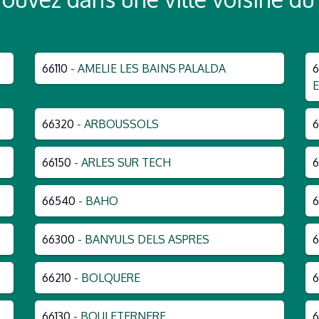
66110
- AMELIE LES BAINS PALALDA
66320
- ARBOUSSOLS
66150
- ARLES SUR TECH
6
66540
- BAHO
6
66300
- BANYULS DELS ASPRES
66210
- BOLQUERE
66130
- BOULETERNERE