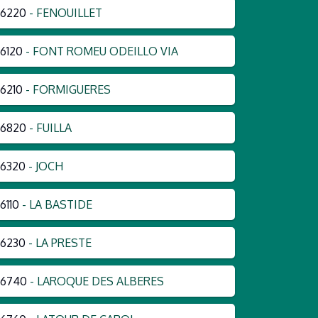
66220
- FENOUILLET
6120
- FONT ROMEU ODEILLO VIA
6210
- FORMIGUERES
66820
- FUILLA
6320
- JOCH
6110
- LA BASTIDE
6230
- LA PRESTE
66740
- LAROQUE DES ALBERES