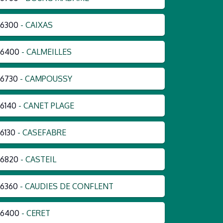
66300
- CAIXAS
66400
- CALMEILLES
6730
- CAMPOUSSY
6140
- CANET PLAGE
6130
- CASEFABRE
66820
- CASTEIL
6360
- CAUDIES DE CONFLENT
66400
- CERET