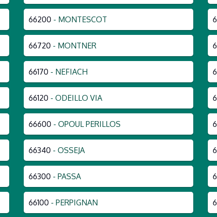
66200
- MONTESCOT
66720
- MONTNER
66170
- NEFIACH
66120
- ODEILLO VIA
6
66600
- OPOUL PERILLOS
6
66340
- OSSEJA
66300
- PASSA
66100
- PERPIGNAN