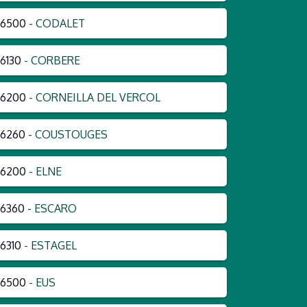
66500
- CODALET
6130
- CORBERE
66200
- CORNEILLA DEL VERCOL
66260
- COUSTOUGES
66200
- ELNE
6360
- ESCARO
6310
- ESTAGEL
66500
- EUS