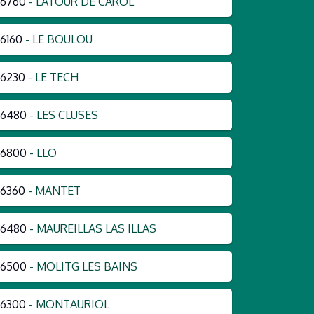
66760
- LATOUR DE CAROL
6160
- LE BOULOU
6230
- LE TECH
66480
- LES CLUSES
66800
- LLO
6360
- MANTET
66480
- MAUREILLAS LAS ILLAS
66500
- MOLITG LES BAINS
66300
- MONTAURIOL