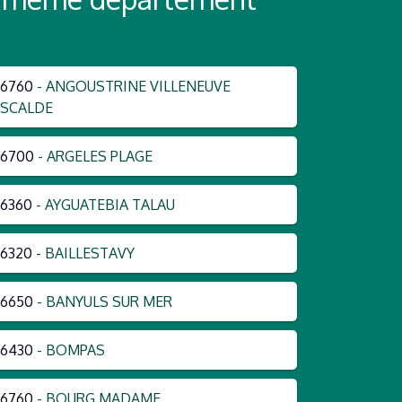
66760
- ANGOUSTRINE VILLENEUVE
ESCALDE
66700
- ARGELES PLAGE
6360
- AYGUATEBIA TALAU
6320
- BAILLESTAVY
66650
- BANYULS SUR MER
66430
- BOMPAS
66760
- BOURG MADAME