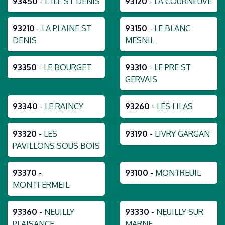
93450
-
L ILE ST DENIS
93120
-
LA COURNEUVE
93210
-
LA PLAINE ST
93150
-
LE BLANC
DENIS
MESNIL
93350
-
LE BOURGET
93310
-
LE PRE ST
GERVAIS
93340
-
LE RAINCY
93260
-
LES LILAS
93320
-
LES
93190
-
LIVRY GARGAN
PAVILLONS SOUS BOIS
93370
-
93100
-
MONTREUIL
MONTFERMEIL
93360
-
NEUILLY
93330
-
NEUILLY SUR
PLAISANCE
MARNE