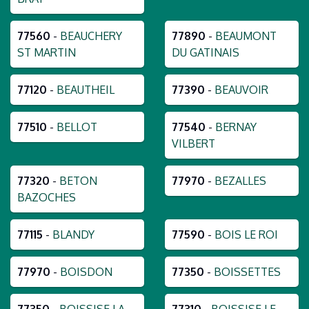
77560
-
BEAUCHERY
77890
-
BEAUMONT
ST MARTIN
DU GATINAIS
77120
-
BEAUTHEIL
77390
-
BEAUVOIR
77510
-
BELLOT
77540
-
BERNAY
VILBERT
77320
-
BETON
77970
-
BEZALLES
BAZOCHES
77115
-
BLANDY
77590
-
BOIS LE ROI
77970
-
BOISDON
77350
-
BOISSETTES