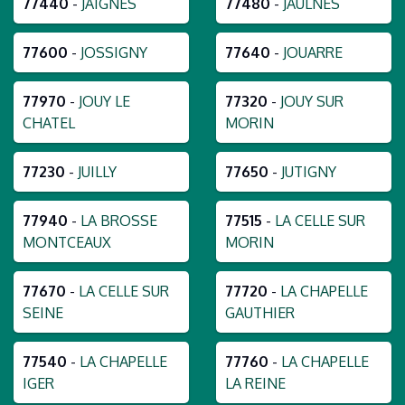
77440
-
JAIGNES
77480
-
JAULNES
77600
-
JOSSIGNY
77640
-
JOUARRE
77970
-
JOUY LE
77320
-
JOUY SUR
CHATEL
MORIN
77230
-
JUILLY
77650
-
JUTIGNY
77940
-
LA BROSSE
77515
-
LA CELLE SUR
MONTCEAUX
MORIN
77670
-
LA CELLE SUR
77720
-
LA CHAPELLE
SEINE
GAUTHIER
77540
-
LA CHAPELLE
77760
-
LA CHAPELLE
IGER
LA REINE