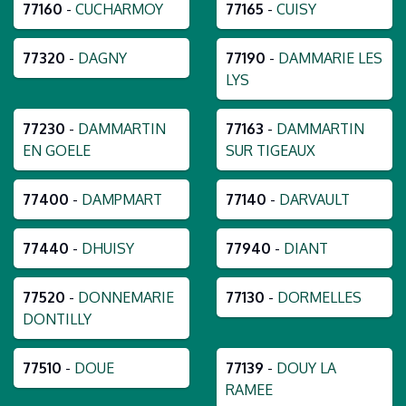
77160
-
CUCHARMOY
77165
-
CUISY
77320
-
DAGNY
77190
-
DAMMARIE LES
LYS
77230
-
DAMMARTIN
77163
-
DAMMARTIN
EN GOELE
SUR TIGEAUX
77400
-
DAMPMART
77140
-
DARVAULT
77440
-
DHUISY
77940
-
DIANT
77520
-
DONNEMARIE
77130
-
DORMELLES
DONTILLY
77510
-
DOUE
77139
-
DOUY LA
RAMEE