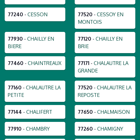
77240
-
CESSON
77520
-
CESSOY EN
MONTOIS
77930
-
CHAILLY EN
77120
-
CHAILLY EN
BIERE
BRIE
77460
-
CHAINTREAUX
77171
-
CHALAUTRE LA
GRANDE
77160
-
CHALAUTRE LA
77520
-
CHALAUTRE LA
PETITE
REPOSTE
77144
-
CHALIFERT
77650
-
CHALMAISON
77910
-
CHAMBRY
77260
-
CHAMIGNY