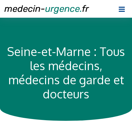
Seine-et-Marne : Tous
les médecins,
médecins de garde et
docteurs