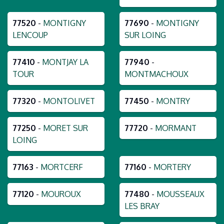
77520
-
MONTIGNY
77690
-
MONTIGNY
LENCOUP
SUR LOING
77410
-
MONTJAY LA
77940
-
TOUR
MONTMACHOUX
77320
-
MONTOLIVET
77450
-
MONTRY
77250
-
MORET SUR
77720
-
MORMANT
LOING
77163
-
MORTCERF
77160
-
MORTERY
77120
-
MOUROUX
77480
-
MOUSSEAUX
LES BRAY