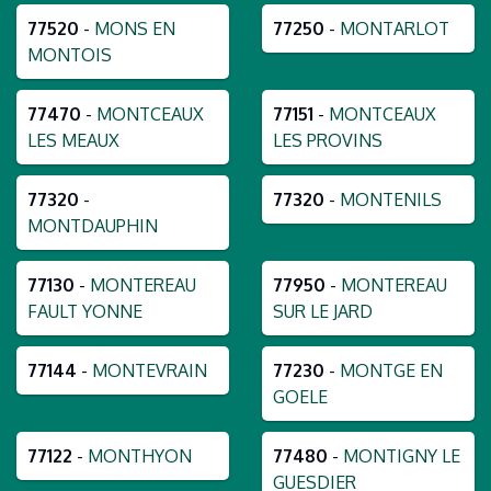
77520
-
MONS EN
77250
-
MONTARLOT
MONTOIS
77470
-
MONTCEAUX
77151
-
MONTCEAUX
LES MEAUX
LES PROVINS
77320
-
77320
-
MONTENILS
MONTDAUPHIN
77130
-
MONTEREAU
77950
-
MONTEREAU
FAULT YONNE
SUR LE JARD
77144
-
MONTEVRAIN
77230
-
MONTGE EN
GOELE
77122
-
MONTHYON
77480
-
MONTIGNY LE
GUESDIER