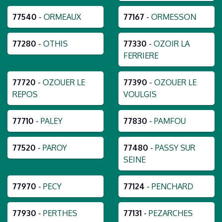
77540
-
ORMEAUX
77167
-
ORMESSON
77280
-
OTHIS
77330
-
OZOIR LA
FERRIERE
77720
-
OZOUER LE
77390
-
OZOUER LE
REPOS
VOULGIS
77710
-
PALEY
77830
-
PAMFOU
77520
-
PAROY
77480
-
PASSY SUR
SEINE
77970
-
PECY
77124
-
PENCHARD
77930
-
PERTHES
77131
-
PEZARCHES