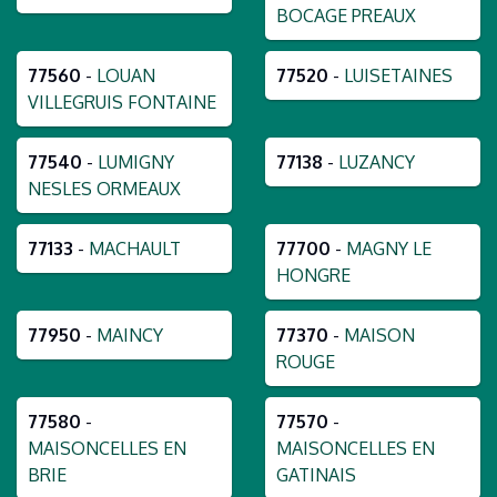
BOCAGE PREAUX
77560
-
LOUAN
77520
-
LUISETAINES
VILLEGRUIS FONTAINE
77540
-
LUMIGNY
77138
-
LUZANCY
NESLES ORMEAUX
77133
-
MACHAULT
77700
-
MAGNY LE
HONGRE
77950
-
MAINCY
77370
-
MAISON
ROUGE
77580
-
77570
-
MAISONCELLES EN
MAISONCELLES EN
BRIE
GATINAIS