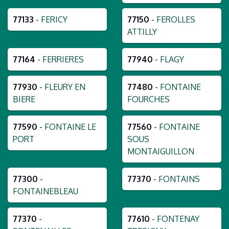
77133
-
FERICY
77150
-
FEROLLES
ATTILLY
77164
-
FERRIERES
77940
-
FLAGY
77930
-
FLEURY EN
77480
-
FONTAINE
BIERE
FOURCHES
77590
-
FONTAINE LE
77560
-
FONTAINE
PORT
SOUS
MONTAIGUILLON
77300
-
77370
-
FONTAINS
FONTAINEBLEAU
77370
-
77610
-
FONTENAY