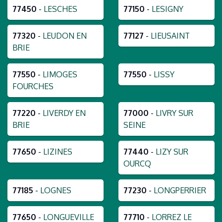
77450
-
LESCHES
77150
-
LESIGNY
77320
-
LEUDON EN
77127
-
LIEUSAINT
BRIE
77550
-
LIMOGES
77550
-
LISSY
FOURCHES
77220
-
LIVERDY EN
77000
-
LIVRY SUR
BRIE
SEINE
77650
-
LIZINES
77440
-
LIZY SUR
OURCQ
77185
-
LOGNES
77230
-
LONGPERRIER
77650
-
LONGUEVILLE
77710
-
LORREZ LE