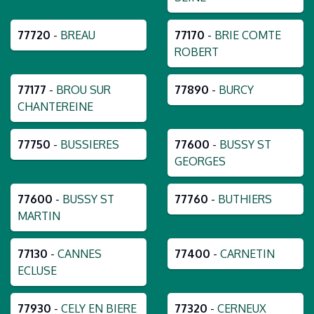
77720
-
BREAU
77170
-
BRIE COMTE
ROBERT
77177
-
BROU SUR
77890
-
BURCY
CHANTEREINE
77750
-
BUSSIERES
77600
-
BUSSY ST
GEORGES
77600
-
BUSSY ST
77760
-
BUTHIERS
MARTIN
77130
-
CANNES
77400
-
CARNETIN
ECLUSE
77930
-
CELY EN BIERE
77320
-
CERNEUX