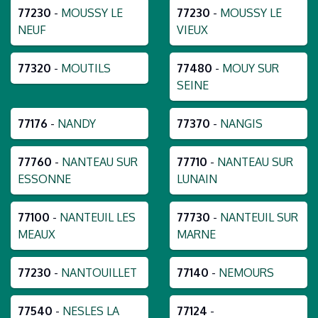
77230
-
MOUSSY LE
77230
-
MOUSSY LE
NEUF
VIEUX
77320
-
MOUTILS
77480
-
MOUY SUR
SEINE
77176
-
NANDY
77370
-
NANGIS
77760
-
NANTEAU SUR
77710
-
NANTEAU SUR
ESSONNE
LUNAIN
77100
-
NANTEUIL LES
77730
-
NANTEUIL SUR
MEAUX
MARNE
77230
-
NANTOUILLET
77140
-
NEMOURS
77540
-
NESLES LA
77124
-