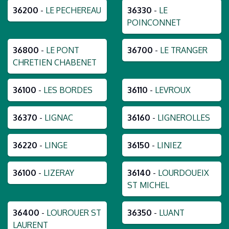
36200
-
LE PECHEREAU
36330
-
LE
POINCONNET
36800
-
LE PONT
36700
-
LE TRANGER
CHRETIEN CHABENET
36100
-
LES BORDES
36110
-
LEVROUX
36370
-
LIGNAC
36160
-
LIGNEROLLES
36220
-
LINGE
36150
-
LINIEZ
36100
-
LIZERAY
36140
-
LOURDOUEIX
ST MICHEL
36400
-
LOUROUER ST
36350
-
LUANT
LAURENT