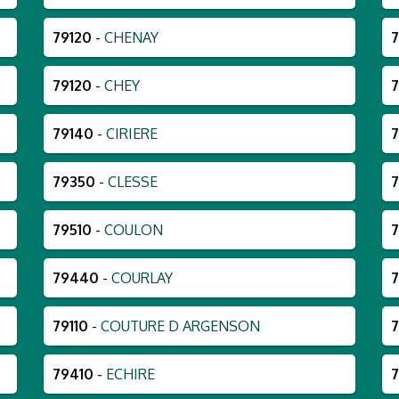
79120
-
CHENAY
7
79120
-
CHEY
79140
-
CIRIERE
79350
-
CLESSE
7
79510
-
COULON
7
79440
-
COURLAY
79110
-
COUTURE D ARGENSON
7
79410
-
ECHIRE
7