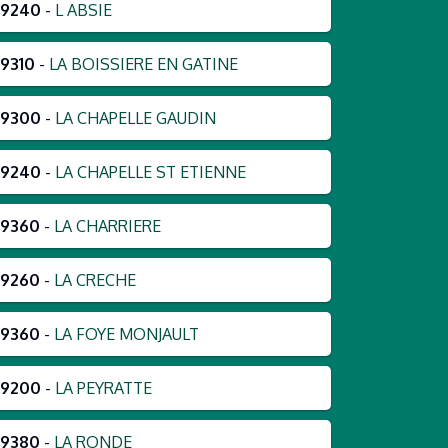
79240
-
L ABSIE
9310
-
LA BOISSIERE EN GATINE
79300
-
LA CHAPELLE GAUDIN
79240
-
LA CHAPELLE ST ETIENNE
79360
-
LA CHARRIERE
79260
-
LA CRECHE
79360
-
LA FOYE MONJAULT
79200
-
LA PEYRATTE
79380
-
LA RONDE