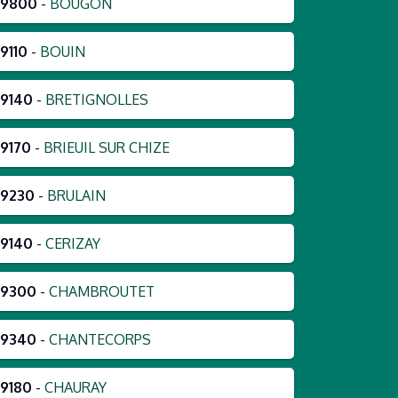
79800
-
BOUGON
9110
-
BOUIN
79140
-
BRETIGNOLLES
9170
-
BRIEUIL SUR CHIZE
79230
-
BRULAIN
79140
-
CERIZAY
79300
-
CHAMBROUTET
79340
-
CHANTECORPS
9180
-
CHAURAY