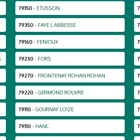
79150
-
ETUSSON
79350
-
FAYE L ABBESSE
7
79160
-
FENIOUX
S
79230
-
FORS
79270
-
FRONTENAY ROHAN ROHAN
79220
-
GERMOND ROUVRE
79110
-
GOURNAY LOIZE
79110
-
HANC