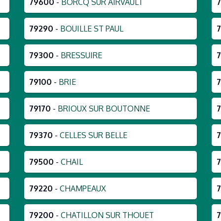
79600
-
BORCQ SUR AIRVAULT
79290
-
BOUILLE ST PAUL
7
79300
-
BRESSUIRE
79100
-
BRIE
7
79170
-
BRIOUX SUR BOUTONNE
79370
-
CELLES SUR BELLE
79500
-
CHAIL
79220
-
CHAMPEAUX
79200
-
CHATILLON SUR THOUET
7