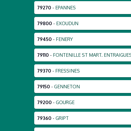
79270
-
EPANNES
79800
-
EXOUDUN
79450
-
FENERY
79110
-
FONTENILLE ST MART. ENTRAIGUE
79370
-
FRESSINES
79150
-
GENNETON
79200
-
GOURGE
79360
-
GRIPT