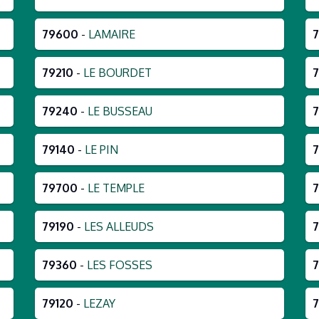
79600
-
LAMAIRE
79210
-
LE BOURDET
79240
-
LE BUSSEAU
79140
-
LE PIN
7
79700
-
LE TEMPLE
79190
-
LES ALLEUDS
79360
-
LES FOSSES
79120
-
LEZAY