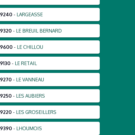
79240
-
LARGEASSE
79320
-
LE BREUIL BERNARD
79600
-
LE CHILLOU
9130
-
LE RETAIL
79270
-
LE VANNEAU
79250
-
LES AUBIERS
79220
-
LES GROSEILLERS
79390
-
LHOUMOIS