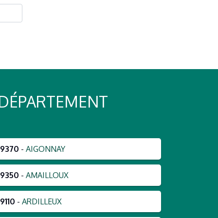
 DÉPARTEMENT
79370
-
AIGONNAY
79350
-
AMAILLOUX
9110
-
ARDILLEUX