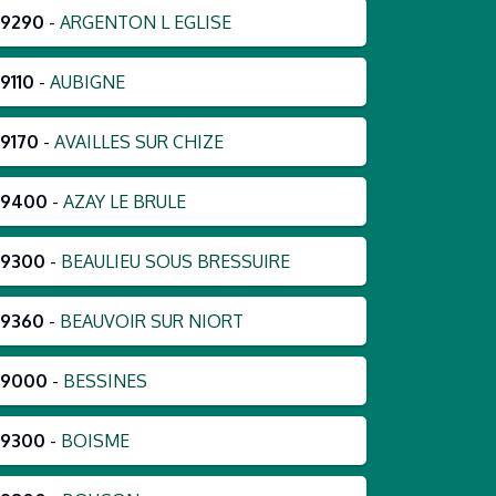
79290
-
ARGENTON L EGLISE
9110
-
AUBIGNE
9170
-
AVAILLES SUR CHIZE
79400
-
AZAY LE BRULE
79300
-
BEAULIEU SOUS BRESSUIRE
79360
-
BEAUVOIR SUR NIORT
79000
-
BESSINES
79300
-
BOISME