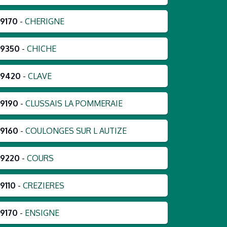
9170
-
CHERIGNE
79350
-
CHICHE
79420
-
CLAVE
9190
-
CLUSSAIS LA POMMERAIE
9160
-
COULONGES SUR L AUTIZE
79220
-
COURS
9110
-
CREZIERES
9170
-
ENSIGNE