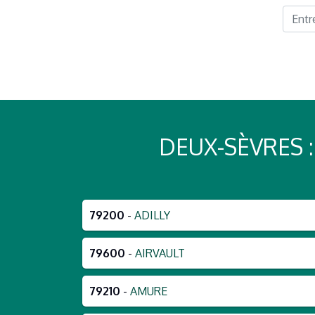
DEUX-SÈVRES
79200
-
ADILLY
79600
-
AIRVAULT
79210
-
AMURE