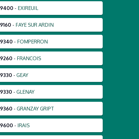
79400
-
EXIREUIL
9160
-
FAYE SUR ARDIN
79340
-
FOMPERRON
79260
-
FRANCOIS
79330
-
GEAY
79330
-
GLENAY
79360
-
GRANZAY GRIPT
79600
-
IRAIS