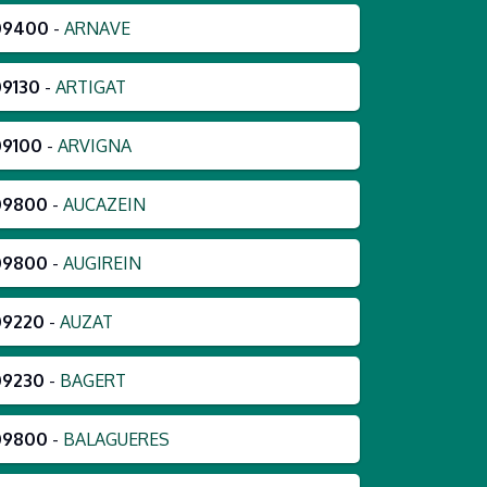
09400
-
ARNAVE
09130
-
ARTIGAT
09100
-
ARVIGNA
09800
-
AUCAZEIN
09800
-
AUGIREIN
09220
-
AUZAT
09230
-
BAGERT
09800
-
BALAGUERES