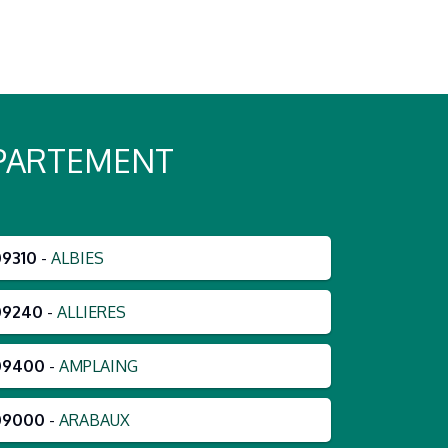
ÉPARTEMENT
09310
-
ALBIES
09240
-
ALLIERES
09400
-
AMPLAING
09000
-
ARABAUX