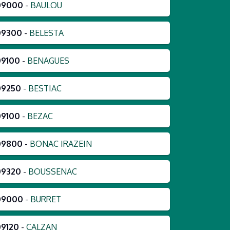
09000
-
BAULOU
09300
-
BELESTA
09100
-
BENAGUES
09250
-
BESTIAC
09100
-
BEZAC
09800
-
BONAC IRAZEIN
09320
-
BOUSSENAC
09000
-
BURRET
09120
-
CALZAN