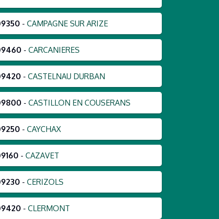
09350
-
CAMPAGNE SUR ARIZE
09460
-
CARCANIERES
09420
-
CASTELNAU DURBAN
09800
-
CASTILLON EN COUSERANS
09250
-
CAYCHAX
09160
-
CAZAVET
09230
-
CERIZOLS
09420
-
CLERMONT