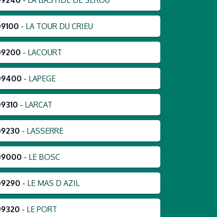
09240
-
LA BASTIDE DE SEROU
09100
-
LA TOUR DU CRIEU
09200
-
LACOURT
09400
-
LAPEGE
09310
-
LARCAT
09230
-
LASSERRE
09000
-
LE BOSC
09290
-
LE MAS D AZIL
09320
-
LE PORT