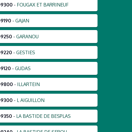
09300
-
FOUGAX ET BARRINEUF
09190
-
GAJAN
09250
-
GARANOU
09220
-
GESTIES
09120
-
GUDAS
09800
-
ILLARTEIN
09300
-
L AIGUILLON
09350
-
LA BASTIDE DE BESPLAS