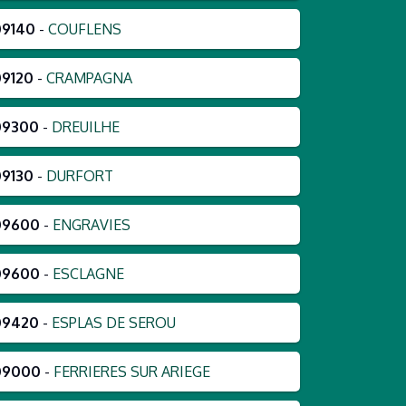
09140
-
COUFLENS
09120
-
CRAMPAGNA
09300
-
DREUILHE
09130
-
DURFORT
09600
-
ENGRAVIES
09600
-
ESCLAGNE
09420
-
ESPLAS DE SEROU
09000
-
FERRIERES SUR ARIEGE