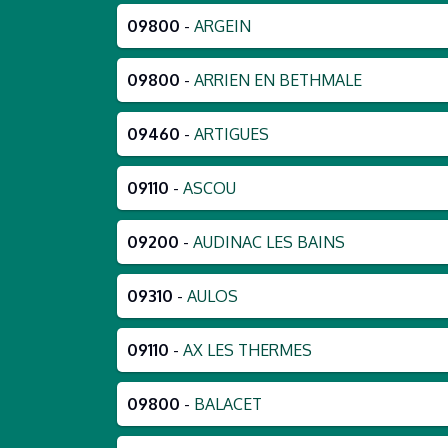
09800
-
ARGEIN
09800
-
ARRIEN EN BETHMALE
09460
-
ARTIGUES
09110
-
ASCOU
09200
-
AUDINAC LES BAINS
09310
-
AULOS
09110
-
AX LES THERMES
09800
-
BALACET