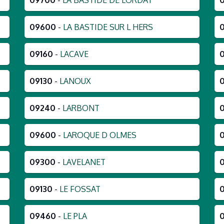
09700
-
LA BASTIDE DE LORDAT
09600
-
LA BASTIDE SUR L HERS
09160
-
LACAVE
09130
-
LANOUX
09240
-
LARBONT
09600
-
LAROQUE D OLMES
09300
-
LAVELANET
09130
-
LE FOSSAT
09460
-
LE PLA